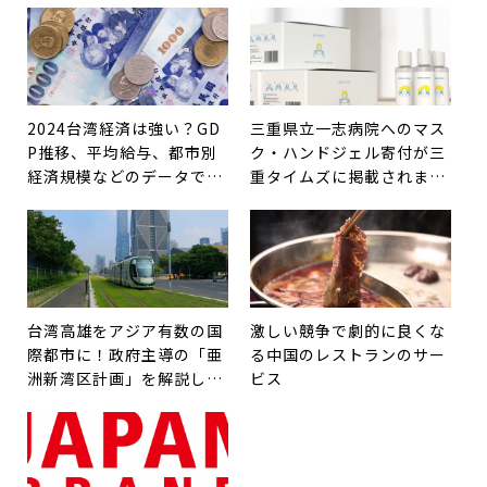
クも紹介。
2024台湾経済は強い？GD
三重県立一志病院へのマス
P推移、平均給与、都市別
ク・ハンドジェル寄付が三
経済規模などのデータで確
重タイムズに掲載されまし
認
た
台湾高雄をアジア有数の国
激しい競争で劇的に良くな
際都市に！政府主導の「亜
る中国のレストランのサー
洲新湾区計画」を解説しま
ビス
す。