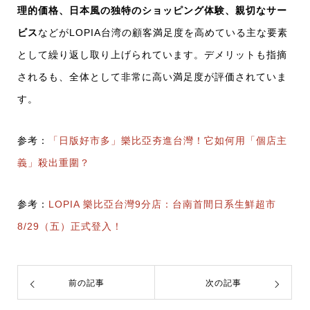
理的価格、日本風の独特のショッピング体験、親切なサー
ビス
などがLOPIA台湾の顧客満足度を高めている主な要素
として繰り返し取り上げられています。デメリットも指摘
されるも、全体として非常に高い満足度が評価されていま
す。
参考：
「日版好市多」樂比亞夯進台灣！它如何用「個店主
義」殺出重圍？
参考：
LOPIA 樂比亞台灣9分店：台南首間日系生鮮超市
8/29（五）正式登入！
前の記事
次の記事