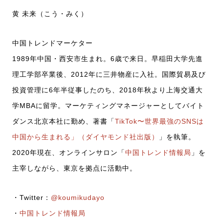
黄 未来（こう・みく）
中国トレンドマーケター
1989年中国・西安市生まれ。6歳で来日。早稲田大学先進
理工学部卒業後、2012年に三井物産に入社。国際貿易及び
投資管理に6年半従事したのち、2018年秋より上海交通大
学MBAに留学。マーケティングマネージャーとしてバイト
ダンス北京本社に勤め、著書「
TikTok〜世界最強のSNSは
中国から生まれる」（ダイヤモンド社出版）
」を執筆。
2020年現在、オンラインサロン「
中国トレンド情報局
」を
主宰しながら、東京を拠点に活動中。
・Twitter：
@koumikudayo
・
中国トレンド情報局