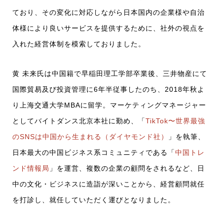
ており、その変化に対応しながら日本国内の企業様や自治
体様により良いサービスを提供するために、社外の視点を
入れた経営体制を模索しておりました。
黄 未来氏は中国籍で早稲田理工学部卒業後、三井物産にて
国際貿易及び投資管理に6年半従事したのち、2018年秋よ
り上海交通大学MBAに留学。マーケティングマネージャー
としてバイトダンス北京本社に勤め、「
TikTok〜世界最強
のSNSは中国から生まれる（ダイヤモンド社）
」を執筆、
日本最大の中国ビジネス系コミュニティである「
中国トレ
ンド情報局
」を運営、複数の企業の顧問をされるなど、日
中の文化・ビジネスに造詣が深いことから、経営顧問就任
を打診し、就任していただく運びとなりました。