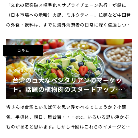
「文化の壁突破×標準化×サプライチェーン先行」が鍵に
（日本市場への示唆）火鍋、ミルクティー、拉麺など中国発
の外食・飲料は、すでに海外消費者の日常に深く浸透しつつ
ある。中国国内では外食市場が拡大を続ける一方、競争激化
により“成長余地”の獲得が難しくなり、一定規模以上のチェ
コラム
ーンが
2026.03.17
台湾の巨大なベジタリアンのマーケッ
ト。話題の植物肉のスタートアップも
紹介
皆さんは台湾といえば何を思い浮かべるでしょうか？小籠
包、半導体、親日、屋台街・・・etc、いろいろ思い浮かぶ
ものがあると思います。しかし今回はこれらのイメージとは
異なる台湾の意外な側面をご紹介します。それは「台湾のベ