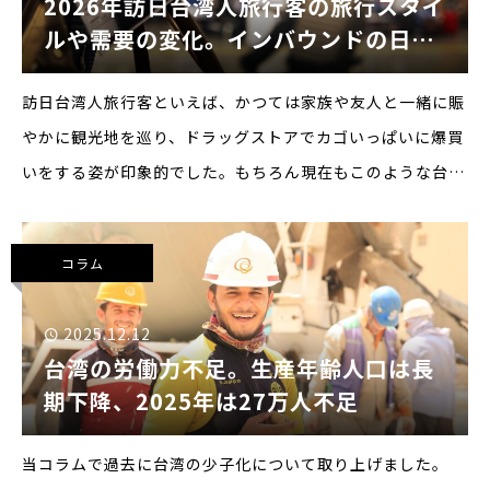
2026年訪日台湾人旅行客の旅行スタイ
ルや需要の変化。インバウンドの日本
旅行のトレンド
訪日台湾人旅行客といえば、かつては家族や友人と一緒に賑
やかに観光地を巡り、ドラッグストアでカゴいっぱいに爆買
いをする姿が印象的でした。もちろん現在もこのような台湾
人観光客はたくさんいます。しかし、一人当たりGDPが日本
を上回り、日本に旅行に来た回数は5回にも10回にも達し、
コラム
消費の
2025.12.12
台湾の労働力不足。生産年齢人口は長
期下降、2025年は27万人不足
当コラムで過去に台湾の少子化について取り上げました。