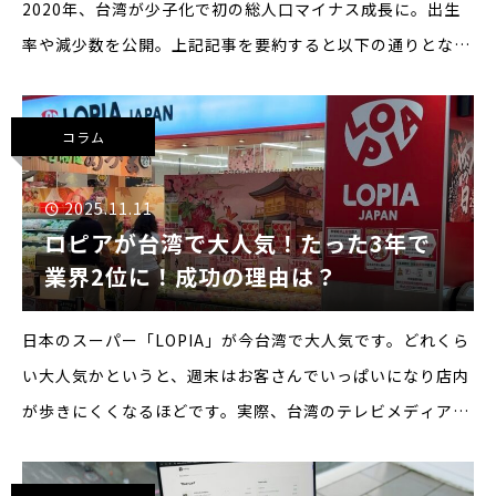
2020年、台湾が少子化で初の総人口マイナス成長に。出生
率や減少数を公開。上記記事を要約すると以下の通りとなり
ます。1. 2020年に初の人口減少出生数：16万5,249人（過
去最低）死亡数：17
コラム
2025.11.11
ロピアが台湾で大人気！たった3年で
業界2位に！成功の理由は？
日本のスーパー「LOPIA」が今台湾で大人気です。どれくら
い大人気かというと、週末はお客さんでいっぱいになり店内
が歩きにくくなるほどです。実際、台湾のテレビメディアや
ビジネス誌もその人気の理由を報道しています。↑台湾の有
名ビジネス誌「商業週刊」がY