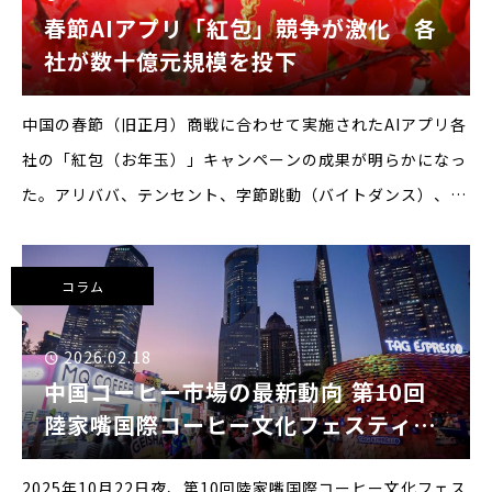
春節AIアプリ「紅包」競争が激化 各
社が数十億元規模を投下
中国の春節（旧正月）商戦に合わせて実施されたAIアプリ各
社の「紅包（お年玉）」キャンペーンの成果が明らかになっ
た。アリババ、テンセント、字節跳動（バイトダンス）、百
度の4社は総額数十億元規模の資金を投じ、ユーザー獲得を
競っている。■各社の実績公表、利用回数は数十億規模にア
コラム
2026.02.18
中国コーヒー市場の最新動向 ――第10回
陸家嘴国際コーヒー文化フェスティバ
ルから見る市場の広がり
2025年10月22日夜、第10回陸家嘴国際コーヒー文化フェス