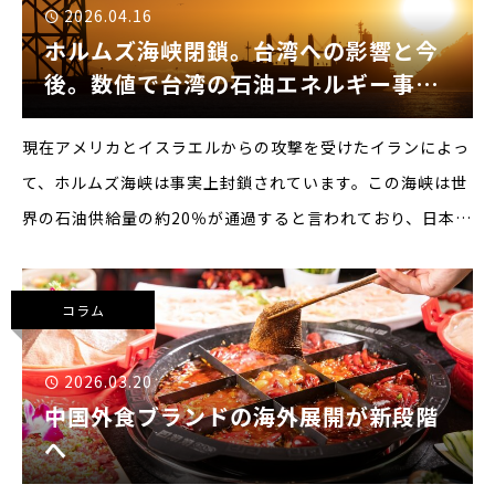
2026.04.16
ホルムズ海峡閉鎖。台湾への影響と今
後。数値で台湾の石油エネルギー事情
を見る
現在アメリカとイスラエルからの攻撃を受けたイランによっ
て、ホルムズ海峡は事実上封鎖されています。この海峡は世
界の石油供給量の約20％が通過すると言われており、日本を
はじめとする多くの国のエネルギー需要を支えています。も
ちろん台湾も例外ではなく、多くのエネルギーを中東に依存
コラム
していま
2026.03.20
中国外食ブランドの海外展開が新段階
へ