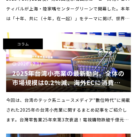
ティバルが上海・陸家嘴センターグリーンで開幕した。本年
は「十年、共に（十年，在一起）」をテーマに掲げ、世界各
国から300以上のコーヒーブランドが集結。中国におけるコ
ーヒー文化および関連産業の発展を象徴するイベントとして
コラム
2026.02.17
2025年台湾小売業の最新動向。全体の
市場規模は0.2%減、海外ECに消費が
奪われているという指摘も
今回は、台湾のテック系ニュースメディア"數位時代"に掲載
された2025年の台湾小売業に関するまとめ記事をご紹介し
ます。台灣零售業25年來第3次衰退！電視購物跌破千億元門
檻，「這類型通路」成擴張引擎（台湾の小売業、25年で3度