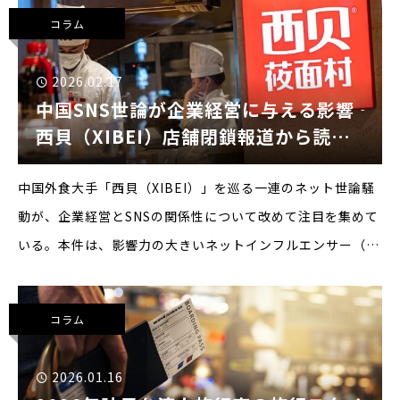
目の低迷！テレビ通販は売上高1,000億台湾ドルの大
コラム
2026.02.17
中国SNS世論が企業経営に与える影響 ――
西貝（XIBEI）店舗閉鎖報道から読み
解く中国市場のリスク
中国外食大手「西貝（XIBEI）」を巡る一連のネット世論騒
動が、企業経営とSNSの関係性について改めて注目を集めて
いる。本件は、影響力の大きいネットインフルエンサー（い
わゆる“大V”）と、西貝創業者である賈国龍氏との間で起き
た公開的なSNS上の応酬を発端とする。強い言葉を
コラム
2026.01.16