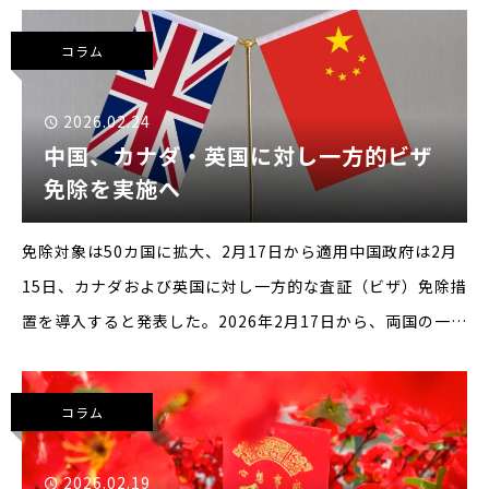
ジタリアン文化」です。台湾にはもともと宗教的な理由でベ
コラム
ジ
2026.02.24
中国、カナダ・英国に対し一方的ビザ
免除を実施へ
免除対象は50カ国に拡大、2月17日から適用中国政府は2月
15日、カナダおよび英国に対し一方的な査証（ビザ）免除措
置を導入すると発表した。2026年2月17日から、両国の一般
旅券所持者が商用、観光、親族・友人訪問、交流、トランジ
ット目的で30日以内滞在する場合、ビザ取得を免除
コラム
2026.02.19