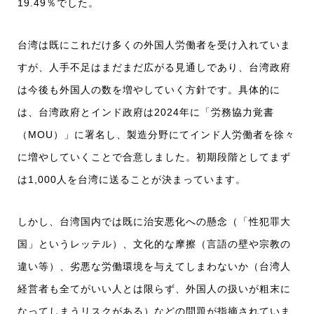
19.49％でした。
台湾は既にこれだけ多くの外国人労働者を受け入れていま
すが、人手不足はまだまだ広がる見通しであり、台湾政府
は今後も外国人の数を増やしていく方針です。具体的に
は、台湾政府とインド政府は2024年に「労務協力覚書
（MOU）」に署名し、製造分野にてインド人労働者を徐々
に増やしていくことで合意しました。初期段階としてまず
は1,000人を台湾に送ることが決まっています。
しかし、台湾国内では既に治安悪化への懸念（「性犯罪大
国」というレッテル）、文化的な摩擦（言語の壁や宗教の
違い等）、劣悪な労働環境を与えてしまわないか（台湾人
経営者も全てがいい人とは限らず、外国人の扱いが粗末に
なってしまうリスクがある）などの問題が指摘されていま