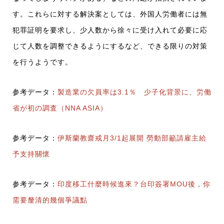
す。これらに対する解決案としては、外国人労働者には無
犯罪証明を要求し、少人数から徐々に受け入れて必要に応
じて人数を調整できるようにするなど、できる限りの対策
を行うようです。
参考データ：
製造業の欠員率は3.1％ 少子化背景に、労働
省が初の調査（NNA ASIA）
参考データ：
伊斯蘭教齋戒月3/1起展開 勞動部籲請雇主給
予支持關懷
参考データ：
印度移工什麼時候進來？台印簽署MOU後，你
需要釐清的幾個爭議點