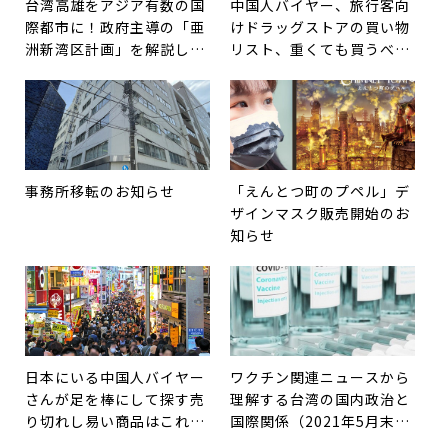
台湾高雄をアジア有数の国
中国人バイヤー、旅行客向
際都市に！政府主導の「亜
けドラッグストアの買い物
洲新湾区計画」を解説しま
リスト、重くても買うべき
す。
商品はこれだ！
事務所移転のお知らせ
「えんとつ町のプペル」デ
ザインマスク販売開始のお
知らせ
日本にいる中国人バイヤー
ワクチン関連ニュースから
さんが足を棒にして探す売
理解する台湾の国内政治と
り切れし易い商品はこれ
国際関係（2021年5月末の
だ！
状況）