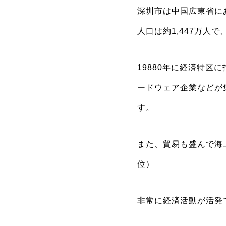
深圳市は中国広東省に
人口は約1,447万人
19880年に経済特
ードウェア企業などが
す。
また、貿易も盛んで海
位）
非常に経済活動が活発