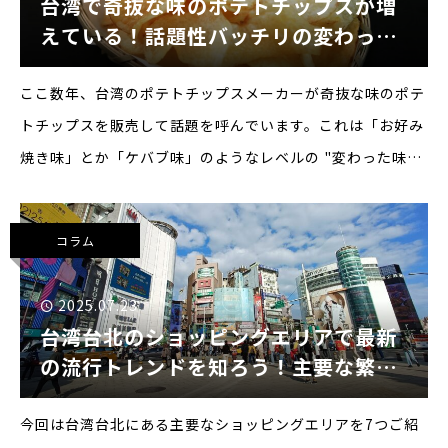
台湾で奇抜な味のポテトチップスが増
えている！話題性バッチリの変わった
プロモーション
ここ数年、台湾のポテトチップスメーカーが奇抜な味のポテ
トチップスを販売して話題を呼んでいます。これは「お好み
焼き味」とか「ケバブ味」のようなレベルの "変わった味"
ではありません。台湾では日本の市場では成立しないような
本当に奇抜な味がたくさん販売されているのです。また、こ
コラム
う
2025.07.23
台湾台北のショッピングエリアで最新
の流行トレンドを知ろう！主要な繁華
街の紹介
今回は台湾台北にある主要なショッピングエリアを7つご紹