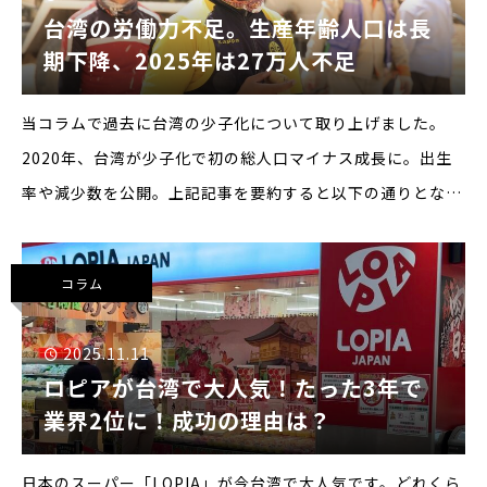
台湾の労働力不足。生産年齢人口は長
期下降、2025年は27万人不足
当コラムで過去に台湾の少子化について取り上げました。
2020年、台湾が少子化で初の総人口マイナス成長に。出生
率や減少数を公開。上記記事を要約すると以下の通りとなり
ます。1. 2020年に初の人口減少出生数：16万5,249人（過
去最低）死亡数：17
コラム
2025.11.11
ロピアが台湾で大人気！たった3年で
業界2位に！成功の理由は？
日本のスーパー「LOPIA」が今台湾で大人気です。どれくら