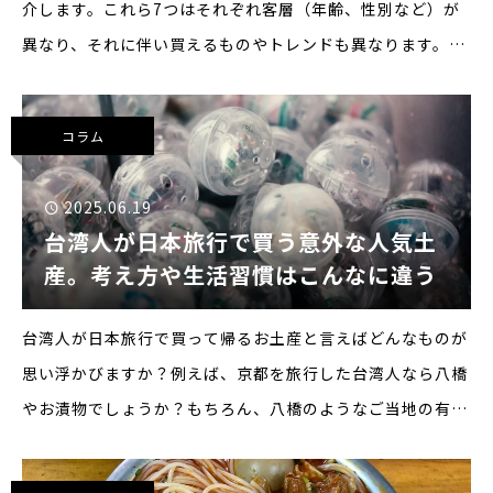
介します。これら7つはそれぞれ客層（年齢、性別など）が
異なり、それに伴い買えるものやトレンドも異なります。台
湾のトレンドや台湾で流行っているものが知りたい方は、こ
れら7つのショッピングエリアについて調べてみると
コラム
2025.06.19
台湾人が日本旅行で買う意外な人気土
産。考え方や生活習慣はこんなに違う
台湾人が日本旅行で買って帰るお土産と言えばどんなものが
思い浮かびますか？例えば、京都を旅行した台湾人なら八橋
やお漬物でしょうか？もちろん、八橋のようなご当地の有名
お土産はよく買われます。しかし、実際のところ台湾人は日
本人が想像もしないものをお土産に買っていくことがありま