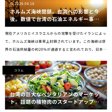
2026.04.16
ホルムズ海峡閉鎖。台湾への影響と今
後。数値で台湾の石油エネルギー事情
を見る
現在アメリカとイスラエルからの攻撃を受けたイランによっ
て、ホルムズ海峡は事実上封鎖されています。この海峡は世
界の石油供給量の約20％が通過すると言われており、日本を
はじめとする多くの国のエネルギー需要を支えています。も
ちろん台湾も例外ではなく、多くのエネルギーを中東に依存
コラム
していま
2026.03.17
台湾の巨大なベジタリアンのマーケッ
ト。話題の植物肉のスタートアップも
紹介