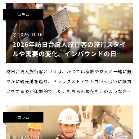
目の低迷！テレビ通販は売上高1,000億台湾ドルの大
コラム
2026.01.16
2026年訪日台湾人旅行客の旅行スタイ
ルや需要の変化。インバウンドの日本
旅行のトレンド
訪日台湾人旅行客といえば、かつては家族や友人と一緒に賑
やかに観光地を巡り、ドラッグストアでカゴいっぱいに爆買
いをする姿が印象的でした。もちろん現在もこのような台湾
人観光客はたくさんいます。しかし、一人当たりGDPが日本
を上回り、日本に旅行に来た回数は5回にも10回にも達し、
コラム
消費の
2025.12.12