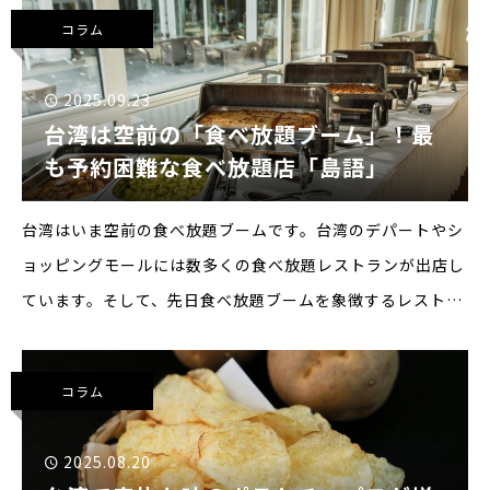
も特に台湾らしいものが、ドリンクスタンドのサブスクリプ
コラム
ションサー
2025.09.23
台湾は空前の「食べ放題ブーム」！最
も予約困難な食べ放題店「島語」
台湾はいま空前の食べ放題ブームです。台湾のデパートやシ
ョッピングモールには数多くの食べ放題レストランが出店し
ています。そして、先日食べ放題ブームを象徴するレストラ
ンの２号店が高雄にオープンしました。その名も「島語」で
す。もともと台北に1店舗だけあり
コラム
2025.08.20