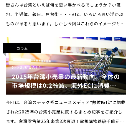
皆さんは台湾といえば何を思い浮かべるでしょうか？小籠
包、半導体、親日、屋台街・・・etc、いろいろ思い浮かぶ
ものがあると思います。しかし今回はこれらのイメージとは
異なる台湾の意外な側面をご紹介します。それは「台湾のベ
ジタリアン文化」です。台湾にはもともと宗教的な理由でベ
コラム
ジ
2026.02.17
2025年台湾小売業の最新動向。全体の
市場規模は0.2%減、海外ECに消費が
奪われているという指摘も
今回は、台湾のテック系ニュースメディア"數位時代"に掲載
された2025年の台湾小売業に関するまとめ記事をご紹介し
ます。台灣零售業25年來第3次衰退！電視購物跌破千億元門
檻，「這類型通路」成擴張引擎（台湾の小売業、25年で3度