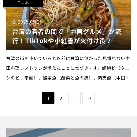
コラム
す。今
2025.05.15
台湾の若者の間で「中国グルメ」が流
行！TikTokや小紅書が火付け役？
台湾の街を歩いていると以前は台湾に無かった見慣れない中
国料理レストランが増えたことに気づきます。螺蛳粉（タニ
シのピリ辛麺）、酸菜魚（酸菜と魚の鍋）、肉夾饃（中国式
バーガー）、冰粉（中国式ひんやりゼリー）、梅花糕（花模
様のスイーツ）、串串（四川式串料理）など、数え始めたら
1
2
…
10
きりが