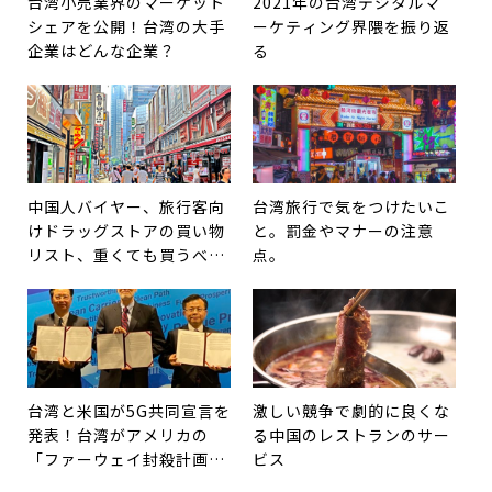
台湾小売業界のマーケット
2021年の台湾デジタルマ
シェアを公開！台湾の大手
ーケティング界隈を振り返
企業はどんな企業？
る
中国人バイヤー、旅行客向
台湾旅行で気をつけたいこ
けドラッグストアの買い物
と。罰金やマナーの注意
リスト、重くても買うべき
点。
商品はこれだ！
台湾と米国が5G共同宣言を
激しい競争で劇的に良くな
発表！台湾がアメリカの
る中国のレストランのサー
「ファーウェイ封殺計画」
ビス
のパートナーに。