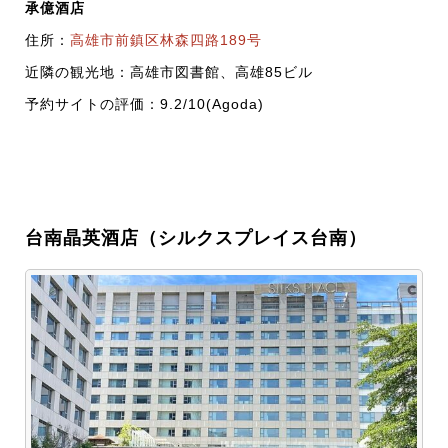
承億酒店
住所：
高雄市前鎮区林森四路189号
近隣の観光地：高雄市図書館、高雄85ビル
予約サイトの評価：9.2/10(Agoda)
台南晶英酒店（シルクスプレイス台南）