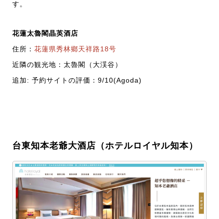
す。
花蓮太魯閣晶英酒店
住所：
花蓮県秀林鄉天祥路18号
近隣の観光地：太魯閣（大渓谷）
追加: 予約サイトの評価：9/10(Agoda)
台東知本老爺大酒店（ホテルロイヤル知本）