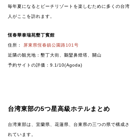
毎年夏になるとビーチリゾートを楽しむために多くの台湾
人がここを訪れます。
恆春華泰瑞苑墾丁賓館
住所：
屏東県恆春鎮公園路101号
近隣の観光地：墾丁大街、鵝鑾鼻燈塔、關山
予約サイトの評価：9.1/10(Agoda)
台湾東部の5つ星高級ホテルまとめ
台湾東部は、宜蘭県、花蓮県、台東県の三つの県で構成さ
れています。