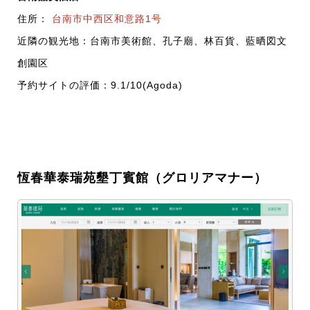
住所：
台南市中西区和意路1号
近隣の観光地：台南市美術館、孔子廟、林百貨、藍晒図文
創園区
予約サイトの評価：9.1/10(Agoda)
恆春華泰瑞苑墾丁賓館（グロリアマナー）