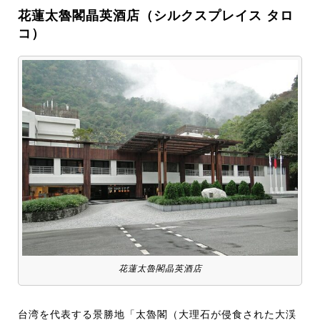
花蓮太魯閣晶英酒店（シルクスプレイス タロ
コ）
花蓮太魯閣晶英酒店
台湾を代表する景勝地「太魯閣（大理石が侵食された大渓