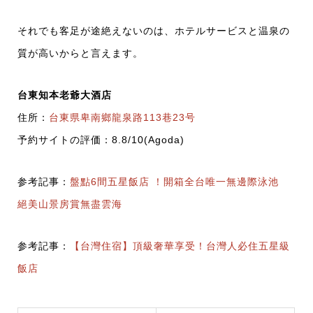
それでも客足が途絶えないのは、ホテルサービスと温泉の
質が高いからと言えます。
台東知本老爺大酒店
住所：
台東県卑南鄉龍泉路113巷23号
予約サイトの評価：8.8/10(Agoda)
参考記事：
盤點6間五星飯店 ！開箱全台唯一無邊際泳池
絕美山景房賞無盡雲海
参考記事：
【台灣住宿】頂級奢華享受！台灣人必住五星級
飯店