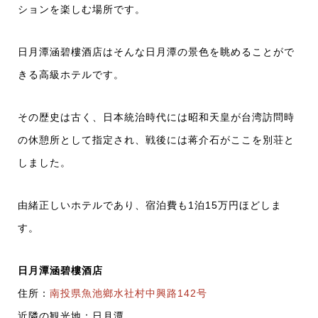
ションを楽しむ場所です。
日月潭涵碧樓酒店はそんな日月潭の景色を眺めることがで
きる高級ホテルです。
その歴史は古く、日本統治時代には昭和天皇が台湾訪問時
の休憩所として指定され、戦後には蒋介石がここを別荘と
しました。
由緒正しいホテルであり、宿泊費も1泊15万円ほどしま
す。
日月潭涵碧樓酒店
住所：
南投県魚池鄉水社村中興路142号
近隣の観光地：日月潭