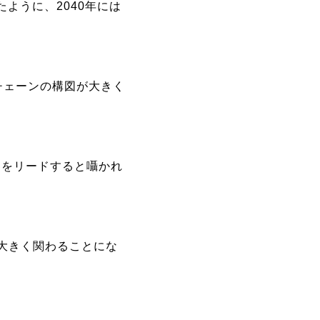
ように、2040年には
チェーンの構図が大きく
界をリードすると囁かれ
大きく関わることにな