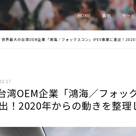
業
HOME
事例
サービ
世界最大の台湾OEM企業「鴻海／フォックスコン」がEV事業に進出！202
02.17
台湾OEM企業「鴻海／フォッ
進出！2020年からの動きを整理