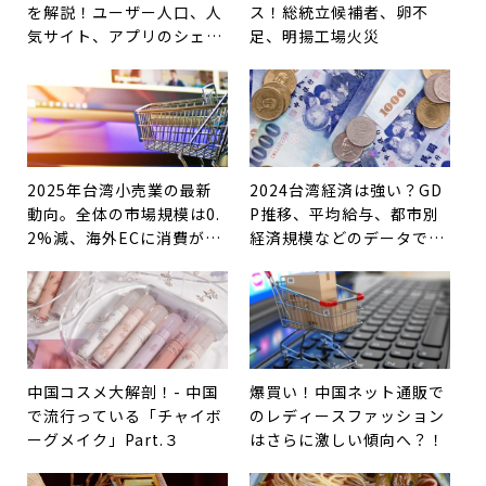
を解説！ユーザー人口、人
ス！総統立候補者、卵不
気サイト、アプリのシェ
足、明揚工場火災
ア、各SNSの広告効果など
2025年台湾小売業の最新
2024台湾経済は強い？GD
動向。全体の市場規模は0.
P推移、平均給与、都市別
2%減、海外ECに消費が奪
経済規模などのデータで確
われているという指摘も
認
中国コスメ大解剖！- 中国
爆買い！中国ネット通販で
で流行っている「チャイボ
のレディースファッション
ーグメイク」Part.３
はさらに激しい傾向へ？！