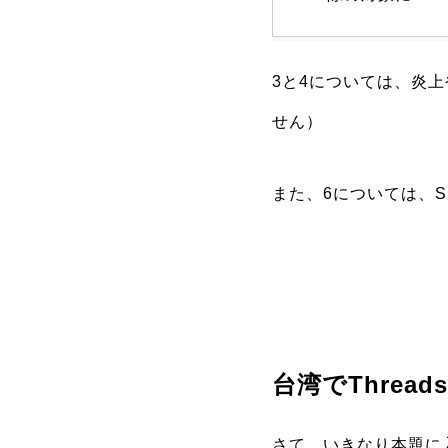
3と4については、炎
せん）
また、6については、
台湾でThrea
さて、いきなり本題に