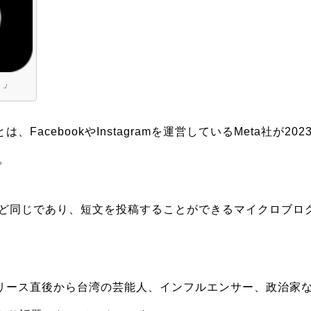
）」
とは、FacebookやInstagramを運営しているMeta社が2
。
ほとんど同じであり、短文を投稿することができるマイクロブロ
、リリース直後から台湾の芸能人、インフルエンサー、政治家