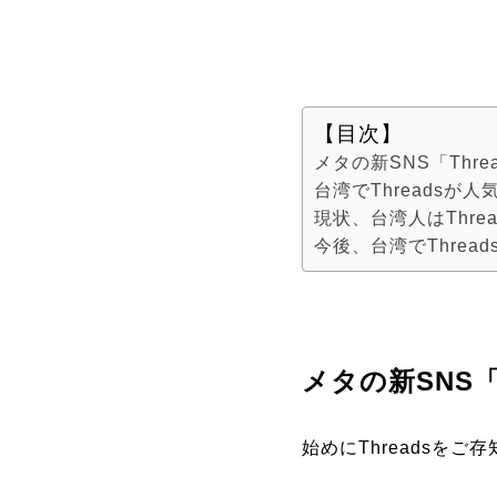
【目次】
メタの新SNS「Thr
台湾でThreadsが人
現状、台湾人はThr
今後、台湾でThre
メタの新SNS「
始めにThreadsを