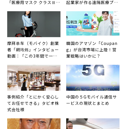
「医療用マスク クラスⅢ」
起業家が作る遠隔医療プラ
をノーツ株式会社のマスク
ットフォーム「醫生馬上
『BIANTE マスク 白』が
看」
取得
摩拜单车（モバイク）創業
韓国のアマゾン「Coupan
者「胡玮炜」インタビュー
g」が台湾市場に上陸！営
動画：「この3年間で一番
業戦略はいかに？
意外だったのは、この激し
い競争」
事例紹介「とにかく安心し
中国の５Gモバイル通信サ
てお任せできる」タビオ株
ービスの現状とまとめ
式会社様