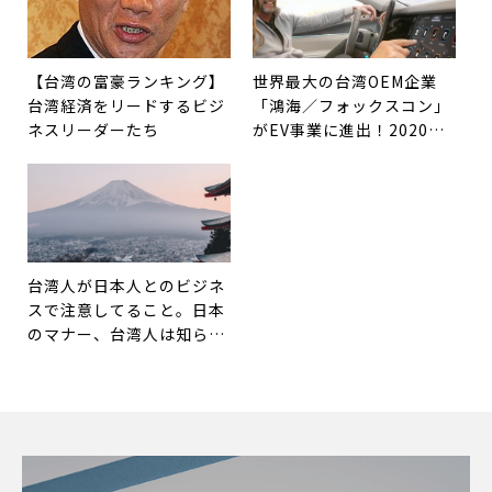
【台湾の富豪ランキング】
世界最大の台湾OEM企業
台湾経済をリードするビジ
「鴻海／フォックスコン」
ネスリーダーたち
がEV事業に進出！2020年
からの動きを整理しました
台湾人が日本人とのビジネ
スで注意してること。日本
のマナー、台湾人は知らな
いことばかり！