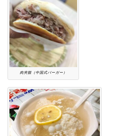
肉夾饃（中国式バーガー）