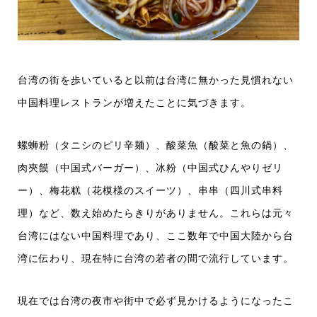
台湾の街を歩いていると以前は台湾に無かった見慣れない
中国料理レストランが増えたことに気づきます。
螺蛳粉（タニシのピリ辛麺）、酸菜魚（酸菜と魚の鍋）、
肉夾饃（中国式バーガー）、冰粉（中国式ひんやりゼリ
ー）、梅花糕（花模様のスイーツ）、串串（四川式串料
理）など、数え始めたらきりがありません。これらは元々
台湾にはない中国料理であり、ここ数年で中国大陸から台
湾に伝わり、現在特に台湾の若者の間で流行しています。
現在では台湾の夜市や街中で必ず見かけるようになったこ