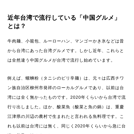
近年台湾で流行している「中国グルメ」
とは？
牛肉麺、小籠包、ルーローハン、マンゴーかき氷などは昔
から台湾にあった台湾グルメです。しかし近年、これらと
は全然違う中国グルメが台湾で流行し始めています。
例えば、螺蛳粉（タニシのピリ辛麺）は、元々は広西チワ
ン族自治区柳州市発祥のローカルグルメであり、以前は台
湾には全く無かったものです。2020年くらいから台湾で流
行り出しました。ほか、酸菜魚（酸菜と魚の鍋）は、重慶
江津県の川辺の農村で生まれたと言われる魚料理です。こ
れも以前は台湾には無く、同じく2020年くらいから急に台