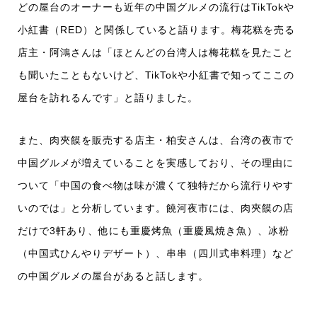
どの屋台のオーナーも近年の中国グルメの流行はTikTokや
小紅書（RED）と関係していると語ります。梅花糕を売る
店主・阿鴻さんは「ほとんどの台湾人は梅花糕を見たこと
も聞いたこともないけど、TikTokや小紅書で知ってここの
屋台を訪れるんです」と語りました。
また、肉夾饃を販売する店主・柏安さんは、台湾の夜市で
中国グルメが増えていることを実感しており、その理由に
ついて「中国の食べ物は味が濃くて独特だから流行りやす
いのでは」と分析しています。饒河夜市には、肉夾饃の店
だけで3軒あり、他にも重慶烤魚（重慶風焼き魚）、冰粉
（中国式ひんやりデザート）、串串（四川式串料理）など
の中国グルメの屋台があると話します。