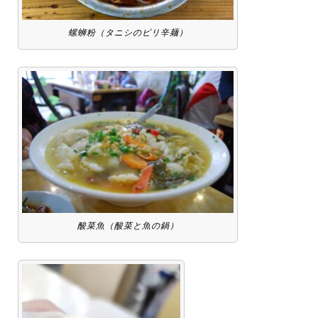
螺蛳粉（タニシのピリ辛麺）
酸菜魚（酸菜と魚の鍋）