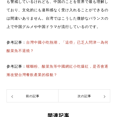
も警戒しているけれども、中国のことを世界で最も理解し
ており、文化的にも違和感なく受け入れることができるの
は間違いありません。台湾ではこうした微妙なバランスの
上で中国グルメや中国ドラマが流行しているのです。
参考記事：
台灣中國小吃熱潮，「這些」已乏人問津⋯為何
酸菜魚不退燒？
参考記事：
螺螄粉、酸菜魚等中國網紅小吃爆紅，是否會逐
漸改變台灣餐飲產業的樣貌？
前の記事
次の記事
関連記事