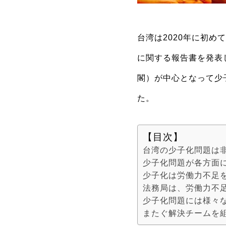
台湾は2020年に初
に関する報告書を発表
閣）が中心となって少
た。
【目次】
台湾の少子化問題は非
少子化問題が各方面
少子化は労働力不足
法務局は、労働力不
少子化問題には様々
またぐ解決チームを