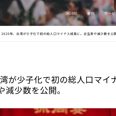
業
HOME
事例
サービ
2020年、台湾が少子化で初の総人口マイナス成長に。出生率や減少数を公
、台湾が少子化で初の総人口マイ
や減少数を公開。