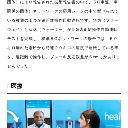
団体）により報告された技術報告書の中で、５G車連（車
関係の団体）ネットワークの応用シーンの中で挙げられて
いる種類の１つが遠距離操作自動運転です。华为（ファー
ウェイ）と沃达（ウォーダー）が５G遠距離操作自動運転
テストを完成し、標準５Gネットワークの場合では、５０
キロ離れた場所から時速２０キロの速度で運転している車
を、遠距離で操作し、ブレーキ反応誤差が６cmしかありま
せんでした。
医療