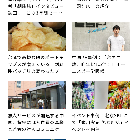
者「胡玮炜」インタビュー
「网红店」の紹介
動画：「この3年間で一番
意外だったのは、この激し
い競争」
台湾で奇抜な味のポテトチ
中国PR事例：「留学生
ップスが増えている！話題
数、昨年比1.5倍！」イー
性バッチリの変わったプロ
エスピー学園様
モーション
無人サービスが加速する中
イベント事例：北京SKPに
国、背景には人件費の高騰
て「蜷川実花 色と対話」イ
と若者の対人コミュニケー
ベントを開催
ション恐怖症