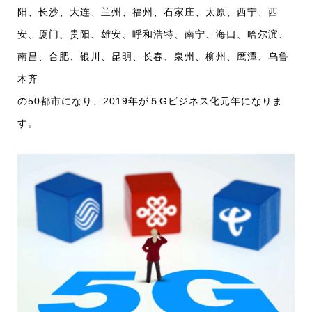
阳、长沙、大连、兰州、福州、石家庄、太原、西宁、西
安、厦门、贵阳、雄安、呼和浩特、南宁、海口、哈尔滨、
南昌、合肥、银川、昆明、长春、泉州、柳州、鹰潭、乌鲁
木齐
の50都市になり、2019年が５Gビジネス化元年になりま
す。