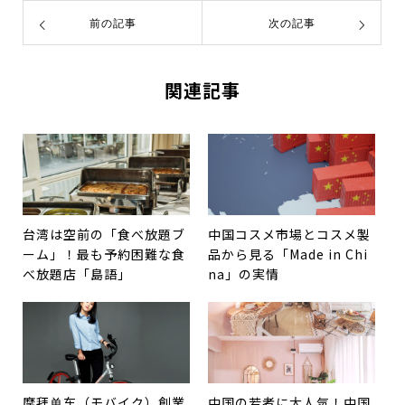
前の記事
次の記事
関連記事
台湾は空前の「食べ放題ブ
中国コスメ市場とコスメ製
ーム」！最も予約困難な食
品から見る「Made in Chi
べ放題店「島語」
na」の実情
摩拜单车（モバイク）創業
中国の若者に大人気！中国