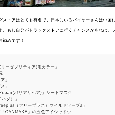
グストアはとても有名で、日本にいるバイヤーさんは中国
す、もし自分がドラッグストアに行くチャンスがあれば、
お勧めです！
ettia(リーゼプリティア)泡カラー」
元」
ュア」
パス」
er Repair(バリアリペア)」シートマスク
（イハダ）」
reeplus（フリープラス）マイルドソープa」
ズ「CANMAKE」の五色アイシャドウ