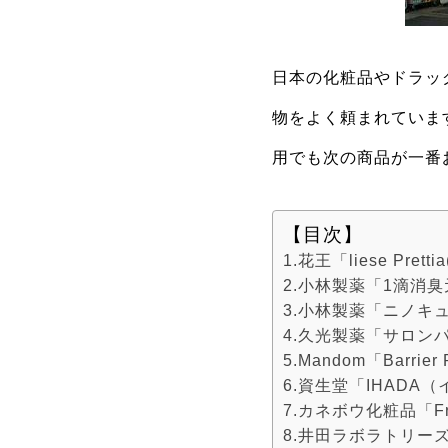
日本の化粧品やドラッ
物をよく頼まれていま
用でも次の商品が一番
【目次】
1.花王「liese Pr
2.小林製薬「1滴消臭
3.小林製薬「ニノキ
4.久光製薬「サロン
5.Mandom「Barri
6.資生堂「IHADA
7.カネボウ化粧品「F
8.井田ラボラトリー