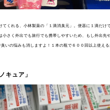
てくれる、小林製薬の「１滴消臭元」。便器に１滴だけ
は小さく外出でも旅行でも携帯しやすいため、もし外出先
で臭いの悩みも消しますよ！１本の瓶で６００回以上使える
ニノキュア」