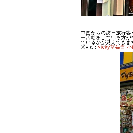
中国からの訪日旅行客
ー活動をしている方が
ているかが見えてきま
※via：
vicky草莓酱: