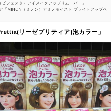
festa（ビフェスタ）アイメイクアップリムーバー」
ケア「MINON（ミノン）アミノモイスト ブライトアップベ
e Prettia(リーゼプリティア)泡カラー」