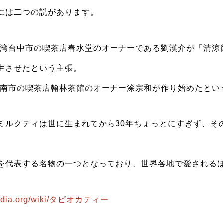
には二つの説があります。
に台湾台中市の喫茶店春水堂のオーナーである劉漢介が「清涼
生させたという主張。
に台南市の喫茶店翰林茶館のオーナー涂宗和が作り始めたとい
ミルクティは世に生まれてから30年ちょっとにすぎず、そ
を代表する名物の一つとなっており、世界各地で愛される
kipedia.org/wiki/タピオカティー