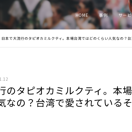
業
HOME
事例
サービ
日本で大流行のタピオカミルクティ。本場台湾ではどのくらい人気なの？台湾で愛され
1.12
行のタピオカミルクティ。本
気なの？台湾で愛されている