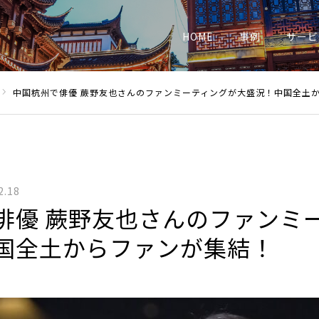
業
HOME
事例
サービ
中国杭州で俳優 蕨野友也さんのファンミーティングが大盛況！中国全土
2.18
俳優 蕨野友也さんのファンミ
国全土からファンが集結！