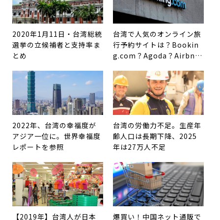
2020年1月11日・台湾総統
台湾で人気のオンライン旅
選挙の立候補者と支持率ま
行予約サイトは？Bookin
とめ
g.com？Agoda？Airbn
b？
2022年、台湾の幸福度が
台湾の労働力不足。生産年
アジア一位に。世界幸福度
齢人口は長期下降、2025
レポートを参照
年は27万人不足
【2019年】台湾人が日本
爆買い！中国ネット通販で