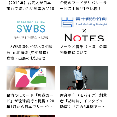
【2019年】台湾人が日本
台湾のフードデリバリーサ
旅行で買いたい家電製品10
ービス上位4社を比較！
「SWBS海外ビジネス相談
ノーツと普千（上海）の業
会 in 北海道 (中小機構)」
務提携について
登壇・出展のお知らせ
台湾のICカード「悠遊カー
摩拜单车（モバイク）創業
ド」が琉球銀行と提携！20
者「胡玮炜」インタビュー
年7月から日本でサービス
動画：「この3年間で一番
開始
意外だったのは、この激し