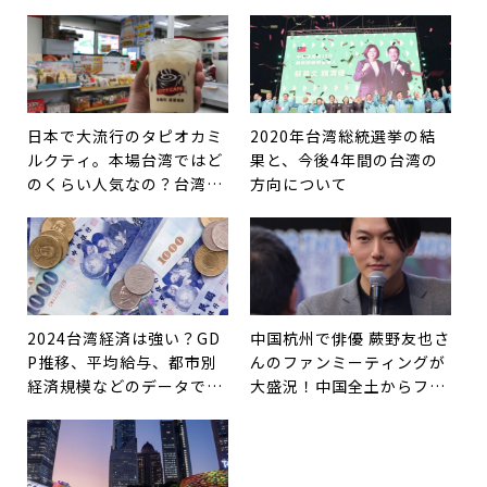
紹介
日本で大流行のタピオカミ
2020年台湾総統選挙の結
ルクティ。本場台湾ではど
果と、今後4年間の台湾の
のくらい人気なの？台湾で
方向について
愛されているその他ドリン
クも紹介。
2024台湾経済は強い？GD
中国杭州で俳優 蕨野友也さ
P推移、平均給与、都市別
んのファンミーティングが
経済規模などのデータで確
大盛況！中国全土からファ
認
ンが集結！