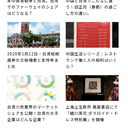
米中貿易戦争と台湾。台湾
中国と台湾でこんなに違
でのファーウェイのシェア
う！旧正月（春節）の過ご
はどうなる？
し方の違い。
2020年1月11日・台湾総統
中国生活シリーズ：レスト
選挙の立候補者と支持率ま
ランで働く人の給料はいく
とめ
ら？
台湾小売業界のマーケット
上海上生新所 蔦屋書店にて
シェアを公開！台湾の大手
「蜷川実花 ポラロイド・ド
企業はどんな企業？
レス特別展」を開催