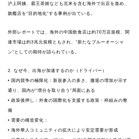
沪上阿姨、霸王茶姬なども北米を含む海外で出店を進め、
旗艦店を“目的地化”する事例が出ている。
外部レポートでは、海外の中国飲食店は約70万店規模、関
連市場は約3兆元規模ともされ、“新たなブルーオーシャ
ン”としての期待が語られている。
2. なぜ今、出海が加速するのか（ドライバー）
• 国内競争の極限化：新規参入の多さ、撤退の増加が示す
通り、国内が“増分を取り合う”局面にある
• 政策後押し：外食の国際化を支援する政策・枠組みの整
備
• 需要の構造変化：
• 海外華人コミュニティの拡大により安定需要が形成