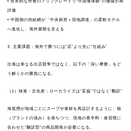
• 世界的な外食のアップグレードで“中国食体験”の価値が再
評価
• 中国側の供給網が「中央厨房＋現地調達」の柔軟モデル
へ進化し、海外展開を支える
3. 主要課題：海外で勝つには“店”より先に“仕組み”
出海は単なる出店競争ではなく、以下の「深い摩擦」をど
う解くかの勝負になる。
（1）味覚・文化差：ローカライズは“妥協”ではなく“翻訳”
海底撈が地域ごとにスープや食材を再設計するように、核
（ブランドの強み）を保ちつつ、現地の香辛料・食習慣に
合わせた“翻訳型”の商品開発が必要になる。