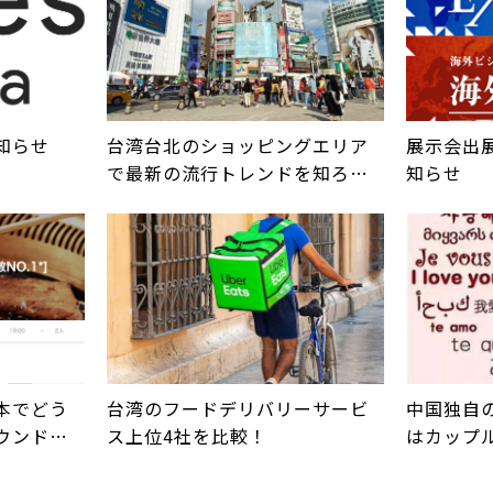
知らせ
台湾台北のショッピングエリア
展示会出
で最新の流行トレンドを知ろ
知らせ
う！主要な繁華街の紹介
本でどう
台湾のフードデリバリーサービ
中国独自の
ウンドで
ス上位4社を比較！
はカップ