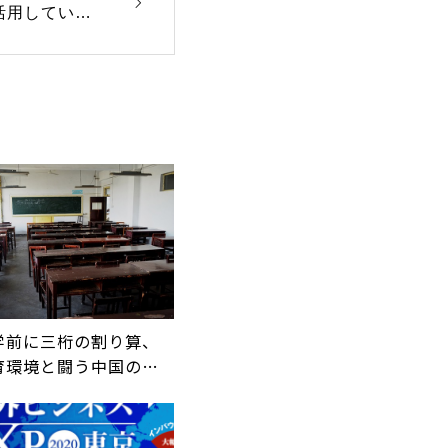
を活用している
学前に三桁の割り算、
育環境と闘う中国の子