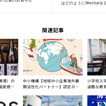
はどのようにWechat
か
関連記事
清酒）の
中小機構【地域中小企業海外展
小学校入
国産商
開活性化パートナー】認定のお
過酷な教
知らせ
供たち