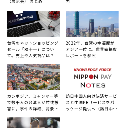
（展示会） まとめ
内
台湾のネットショッピング
2022年、台湾の幸福度が
セール「双十一」につい
アジア一位に。世界幸福度
て。売上や人気商品は？
レポートを参照
カンボジア、ミャンマー等
訪日中国人向け決済サービ
で数千人の台湾人が拉致被
スと中国PRサービスをパ
害に。事件の詳細、背景、
ッケージ提供へ（訪日中国
今後の国際関係は？
人旅行客の店舗への集客を
全面的にバックアップ）