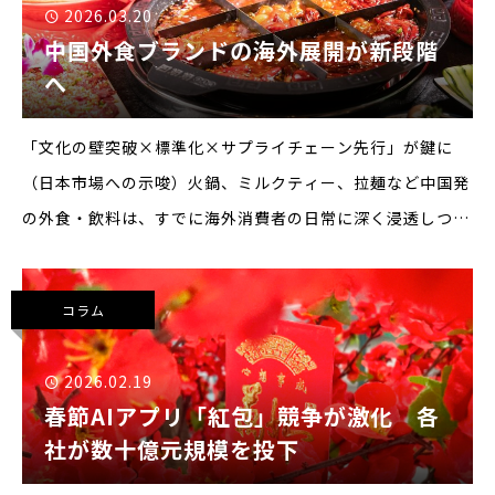
2026.03.20
中国外食ブランドの海外展開が新段階
へ
「文化の壁突破×標準化×サプライチェーン先行」が鍵に
（日本市場への示唆）火鍋、ミルクティー、拉麺など中国発
の外食・飲料は、すでに海外消費者の日常に深く浸透しつつ
ある。中国国内では外食市場が拡大を続ける一方、競争激化
により“成長余地”の獲得が難しくなり、一定規模以上のチェ
コラム
ーンが
2026.02.19
春節AIアプリ「紅包」競争が激化 各
社が数十億元規模を投下