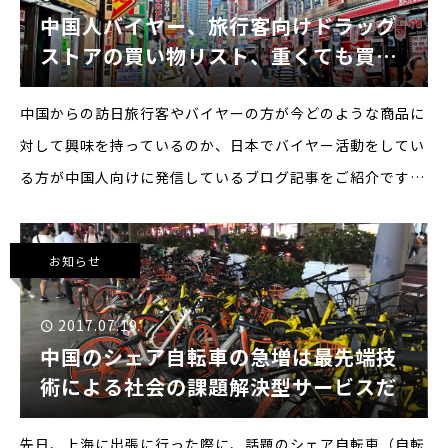
中国人バイヤー、旅行客向けドラッグ
ストアの買い物リスト、重くても買う
べき商品はこれだ！
中国からの訪日旅行客やバイヤーの方が今どのような商品に
対して興味を持っているのか、日本でバイヤー活動をしてい
る方が中国人向けに発信しているブログ記事をご紹介です。
今どのような商品が求められているかが見えてきます。
※via：vicky草莓酱:小红书日本の化粧
お知らせ
2017.07.19
中国のシェア自転車の急増は最先端技
術による社会の課題解決型サービスだ
先日、上海に出張に行った際に、話題のシェア自転車（自転