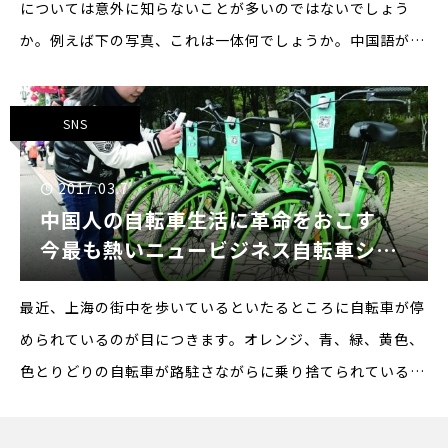
については意外に知らないことが多いのではないでしょう
か。例えば下の写真、これは一体何でしょうか。中国語が読
める人ならすぐわかると思いますが、そうですレストランの
スタッフ募集の看板です。左側が役割、そして右側が月
SNS
2017.03.7
中国人の自転車生活に革命をおこす
今最も熱いニュービジネス自転車シェ
アリング
最近、上海の街中を歩いているといたるところに自転車が停
められているのが目につきます。オレンジ、青、緑、黄色、
色とりどりの自転車が路駐さながらに乗り捨てられているの
です。この景色は壮観で、「自転車大国中国復活か？！」と
思わせるものがあります。冗談はさておき、今中国で最も熱