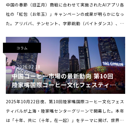
中国の春節（旧正月）商戦に合わせて実施されたAIアプリ各
社の「紅包（お年玉）」キャンペーンの成果が明らかになっ
た。アリババ、テンセント、字節跳動（バイトダンス）、百
度の4社は総額数十億元規模の資金を投じ、ユーザー獲得を
競っている。■各社の実績公表、利用回数は数十億規模にア
コラム
2026.02.18
中国コーヒー市場の最新動向 ――第10回
陸家嘴国際コーヒー文化フェスティバ
ルから見る市場の広がり
2025年10月22日夜、第10回陸家嘴国際コーヒー文化フェス
ティバルが上海・陸家嘴センターグリーンで開幕した。本年
は「十年、共に（十年，在一起）」をテーマに掲げ、世界各
国から300以上のコーヒーブランドが集結。中国におけるコ