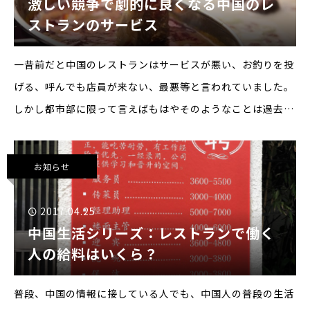
激しい競争で劇的に良くなる中国のレ
ストランのサービス
一昔前だと中国のレストランはサービスが悪い、お釣りを投
げる、呼んでも店員が来ない、最悪等と言われていました。
しかし都市部に限って言えばもはやそのようなことは過去の
話、沢山のレストランが激しい競争を繰り広げた結果、中国
のレストランのサービスは劇的に向上しています。サービス
お知らせ
競争でどん
2017.04.25
中国生活シリーズ：レストランで働く
人の給料はいくら？
普段、中国の情報に接している人でも、中国人の普段の生活