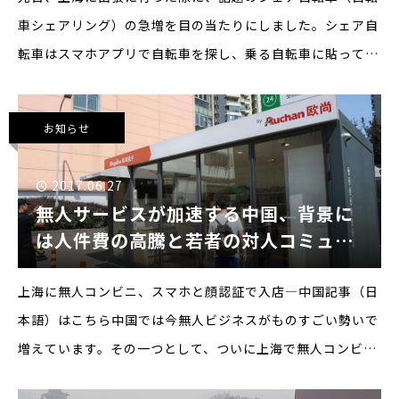
車シェアリング）の急増を目の当たりにしました。シェア自
転車はスマホアプリで自転車を探し、乗る自転車に貼ってい
るQRコードをアプリで読み込み、決済、その後乗り捨て、
施錠まで完結するスマホと連動した自転車レンタルサービス
お知らせ
で
2017.06.27
無人サービスが加速する中国、背景に
は人件費の高騰と若者の対人コミュニ
ケーション恐怖症
上海に無人コンビニ、スマホと顔認証で入店―中国記事（日
本語）はこちら中国では今無人ビジネスがものすごい勢いで
増えています。その一つとして、ついに上海で無人コンビニ
が登場しました。法律的には正確に言えば大型の自動販売機