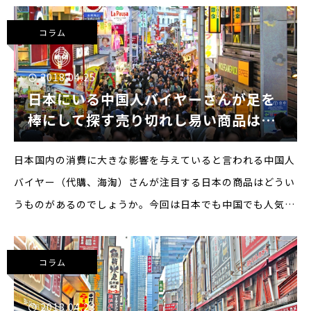
ーヒー文化および関連産業の発展を象徴するイベントとして
コラム
2018.04.25
日本にいる中国人バイヤーさんが足を
棒にして探す売り切れし易い商品はこ
れだ！
日本国内の消費に大きな影響を与えていると言われる中国人
バイヤー（代購、海淘）さんが注目する日本の商品はどうい
うものがあるのでしょうか。今回は日本でも中国でも人気が
あり、すぐに売り切れてしまう商品について書いているバイ
ヤーさんのブログ記事をご紹介です。※via：共享酒库
コラム
2018.04.23