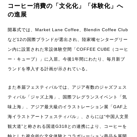
コーヒー消費の「文化化」「体験化」へ
の進展
開幕式では、Market Lane Coffee、Blendin Coffee Club
など12の国際ブランドが選出され、陸家嘴センターグリー
ン内に設置された常設体験空間「COFFEE CUBE（コーヒ
ー・キューブ）」に入居。今後1年間にわたり、毎月新ブ
ランドを導入する計画が示されている。
また本届フェスティバルでは、アジア有数のジャズフェス
ティバル「ジャズ上海」、国際フレグランスイベント「気
味上海」、アジア最大級のイラストレーション展「GAF上
海イラストアートフェスティバル」、さらには“中国人文景
観大道”と称される国道G318との連携により、コーヒーを
軸とした複合的な文化体験とコラボレーション商品を展開