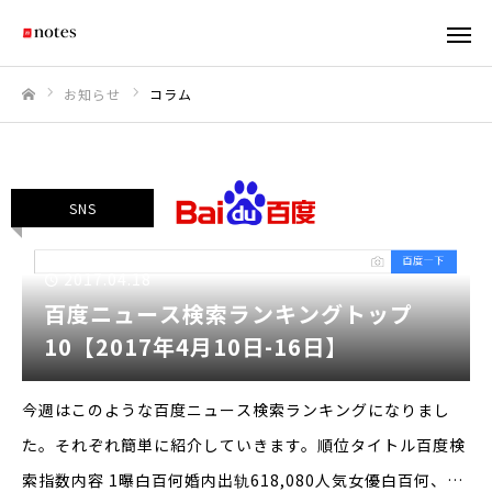
お知らせ
コラム
ホーム
SNS
2017.04.18
百度ニュース検索ランキングトップ
10【2017年4月10日-16日】
今週はこのような百度ニュース検索ランキングになりまし
た。それぞれ簡単に紹介していきます。順位タイトル百度検
索指数内容 1曝白百何婚内出轨618,080人気女優白百何、人