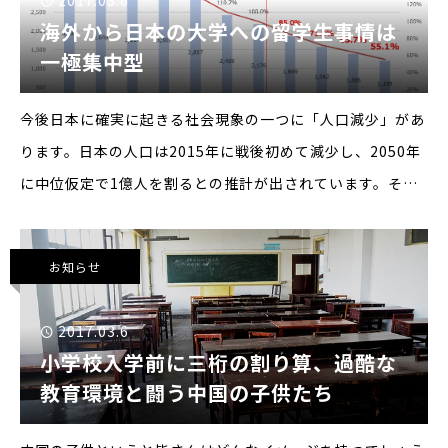
2017.03.6
海外から日本の大学への留学生事情は
一極集中型
今後日本に確実に起きる社会現象の一つに「人口減少」があ
ります。日本の人口は2015年に戦後初めて減少し、2050年
に中位仮定で1億人を割るとの推計が出されています。その
時、年少人口(0〜14歳)は現在の1,759万人から821万人に、
生産年齢人口(15〜64歳)は
お知らせ
2017.03.6
小学校入学前に三桁の割り算、過酷な
教育環境と闘う中国の子供たち