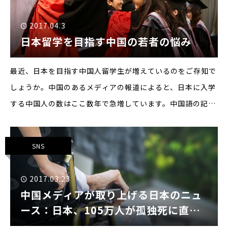
2017.04.3
日本留学を目指す中国の若者の悩み
最近、日本を目指す中国人留学生が増えているのをご存知で
しょうか。中国のあるメディアの報道によると、日本に入学
する中国人の数はここ数年で急増しています。中国語の記
事： 由 "爆买"转向"爆留学" 日本中国留学生人数增加爆買い
から爆留学へ、日本に留学する中国人学生が増加
SNS
2017.03.23
中国メディアが取り上げる日本のニュ
ース：日本、105万人が孤独死に直
面、大量の介護人材が必要に