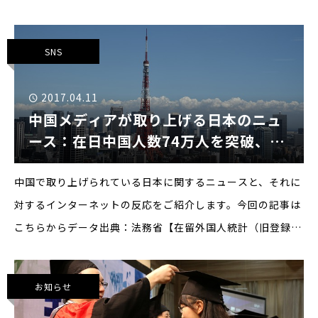
気デュオ羽泉のメンバー陳羽凡離婚 2傅园慧破
SNS
2017.04.11
中国メディアが取り上げる日本のニュ
ース：在日中国人数74万人を突破、東
京が最多
中国で取り上げられている日本に関するニュースと、それに
対するインターネットの反応をご紹介します。今回の記事は
こちらからデータ出典：法務省【在留外国人統計（旧登録外
国人統計）統計表】（2016年12月末）記事では、日本の法
務省が発表したデータを引用し、在日外国人
お知らせ