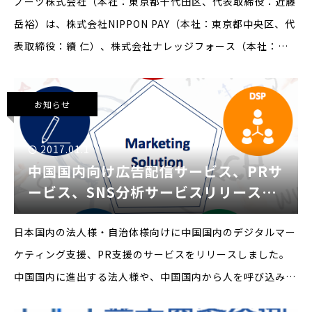
バックアップ）
ノーツ株式会社（本社：東京都千代田区、代表取締役：近藤
岳裕）は、株式会社NIPPON PAY（本社：東京都中央区、代
表取締役：續 仁）、株式会社ナレッジフォース（本社：東
京都中央区、代表取締役：生田 学）と共同で訪日中国人旅
行者の集客促進を目的として、国内での決済サービスと中国
お知らせ
国
2017.01.1
中国国内向け広告配信サービス、PRサ
ービス、SNS分析サービスリリースの
お知らせ
日本国内の法人様・自治体様向けに中国国内のデジタルマー
ケティング支援、PR支援のサービスをリリースしました。
中国国内に進出する法人様や、中国国内から人を呼び込みた
い自治体様や法人様、収益機会を増やしたい法人様向けのサ