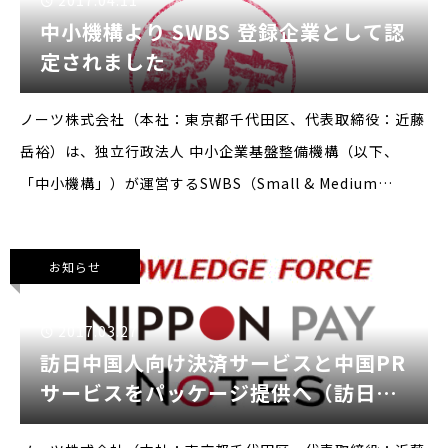
2017.04.11
中小機構より SWBS 登録企業として認
定されました
ノーツ株式会社（本社：東京都千代田区、代表取締役：近藤
岳裕）は、独立行政法人 中小企業基盤整備機構（以下、
「中小機構」）が運営するSWBS（Small & Medium
Enterpriseワールドビジネスサポート）登録企業に選定さ
れたことをお知らせいたします。ノーツ株式
お知らせ
2017.03.27
訪日中国人向け決済サービスと中国PR
サービスをパッケージ提供へ（訪日中
国人旅行客の店舗への集客を全面的に