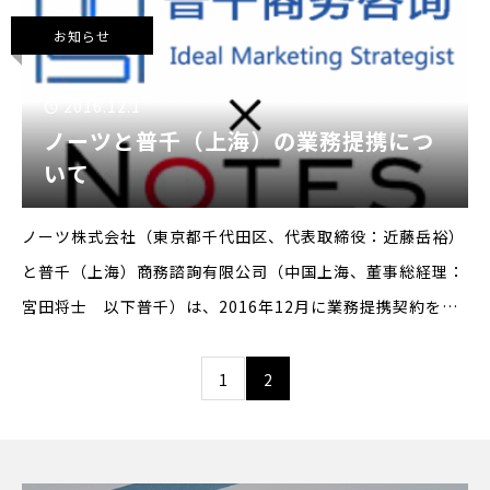
ービスとなっています。
お知らせ
2016.12.1
ノーツと普千（上海）の業務提携につ
いて
ノーツ株式会社（東京都千代田区、代表取締役：近藤岳裕）
と普千（上海）商務諮詢有限公司（中国上海、董事総経理：
宮田将士 以下普千）は、2016年12月に業務提携契約を締
結しましたので、お知らせします。■提携の背景と内容今後
加速度的に進む日本の人口減少社会において、日
1
2