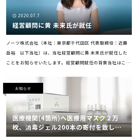
2020.07.7
経営顧問に黄 未来氏が就任
ノーツ株式会社（本社：東京都千代田区 代表取締役：近藤
岳裕 以下当社）は、当社経営顧問に黄 未来氏が就任した
ことをお知らせいたします。経営顧問就任の背景当社はこれ
まで、「クロスボーダーのハードルをゼロにする」というミ
ッションの元、主に中国を中心とした中華圏向けマー
お知らせ
2020.07.1
医療機関(4箇所)へ医療用マスク２万
枚、消毒ジェル200本の寄付を致しま
した